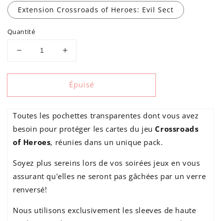
Extension Crossroads of Heroes: Evil Sect
Quantité
Réduire
Augmenter
la
la
quantité
quantité
Épuisé
de
de
Kit
Kit
de
de
Toutes les pochettes transparentes dont vous avez
pochettes
pochettes
pour
pour
besoin pour protéger les cartes du jeu
Crossroads
Crossroads
Crossroads
of Heroes
, réunies dans un unique pack.
of
of
Heroes
Heroes
Soyez plus sereins lors de vos soirées jeux en vous
assurant qu'elles ne seront pas gâchées par un verre
renversé!
Nous utilisons exclusivement les sleeves de haute