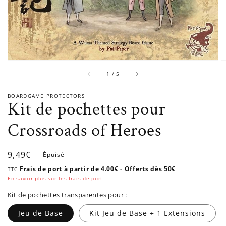
sur
1
/
5
BOARDGAME PROTECTORS
Kit de pochettes pour
Crossroads of Heroes
Prix
9,49€
Épuisé
habituel
Frais de port à partir de 4.00€ - Offerts dès 50€
TTC
En savoir plus sur les frais de port
Kit de pochettes transparentes pour :
Jeu de Base
Kit Jeu de Base + 1 Extensions