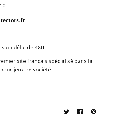
 :
ectors.fr
s un délai de 48H
mier site français spécialisé dans la
 pour jeux de société
Twitter
Facebook
Pinterest