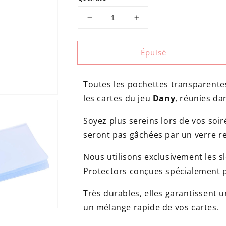
Réduire
Augmenter
la
la
quantité
quantité
Épuisé
de
de
Kit
Kit
de
de
Toutes les pochettes transparente
pochettes
pochettes
pour
pour
les cartes du jeu
Dany
, réunies da
Dany
Dany
Soyez plus sereins lors de vos soir
seront pas gâchées par un verre r
Nous utilisons exclusivement les 
Ouvrir
support
Protectors conçues spécialement 
multimédia
3
Très durables, elles garantissent 
un mélange rapide de vos cartes.