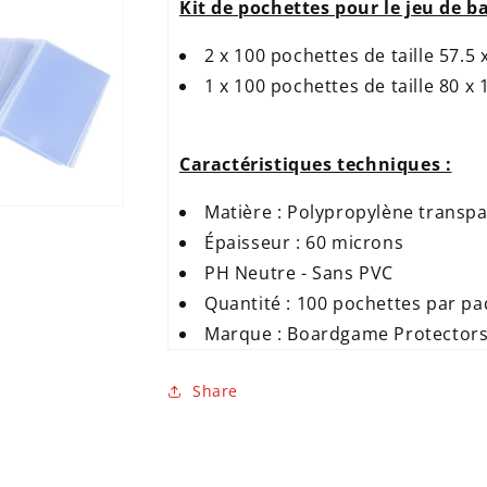
Kit de pochettes pour le jeu de ba
2 x 100 pochettes de taille 57.5
1 x 100 pochettes de taille 80 
Ouvrir
support
multimédia
5
Caractéristiques techniques :
Matière : Polypropylène transp
Épaisseur : 60 microns
PH Neutre - Sans PVC
Quantité : 100 pochettes par p
Marque : Boardgame Protector
Share