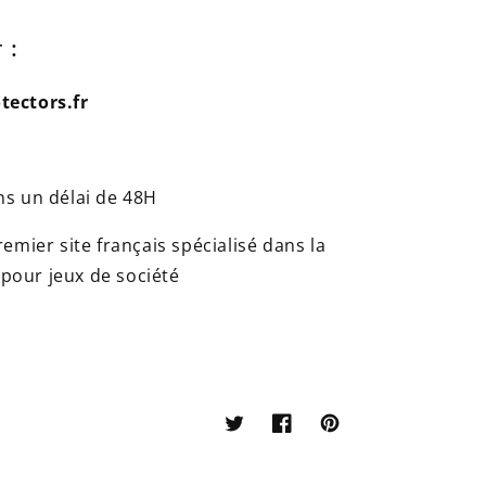
 :
ectors.fr
s un délai de 48H
mier site français spécialisé dans la
 pour jeux de société
Twitter
Facebook
Pinterest