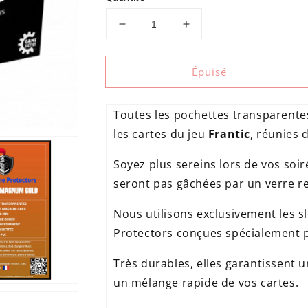
Réduire
Augmenter
la
la
quantité
quantité
Épuisé
de
de
Kit
Kit
de
de
Toutes les pochettes transparente
pochettes
pochettes
pour
pour
les cartes du jeu
Frantic
, réunies 
Frantic
Frantic
Soyez plus sereins lors de vos soir
seront pas gâchées par un verre r
Nous utilisons exclusivement les 
Ouvrir
support
Protectors conçues spécialement 
multimédia
3
Très durables, elles garantissent 
un mélange rapide de vos cartes.