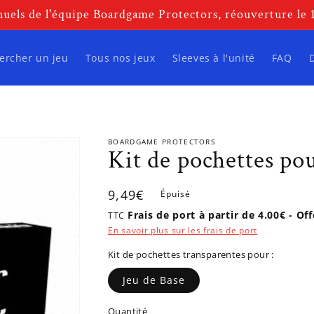
uels de l'équipe Boardgame Protectors, réouverture le
ercher un jeu
Tous nos jeux
Sleeves à l'unité
FAQ
BOARDGAME PROTECTORS
Kit de pochettes po
Prix
9,49€
Épuisé
habituel
Frais de port à partir de 4.00€ - Of
TTC
En savoir plus sur les frais de port
Kit de pochettes transparentes pour :
Jeu de Base
Quantité