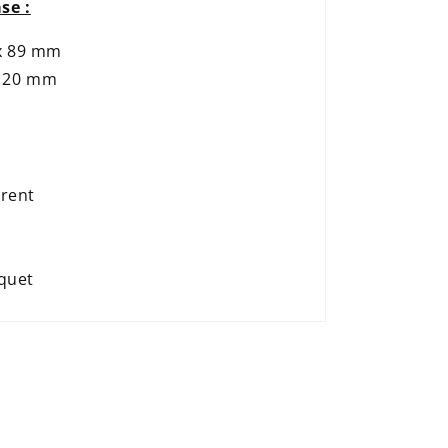
se :
 x 89 mm
x 120 mm
arent
aquet
s